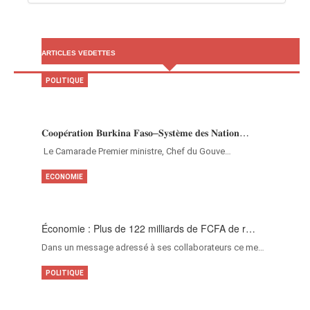
ARTICLES VEDETTES
POLITIQUE
𝐂𝐨𝐨𝐩𝐞́𝐫𝐚𝐭𝐢𝐨𝐧 𝐁𝐮𝐫𝐤𝐢𝐧𝐚 𝐅𝐚𝐬𝐨–𝐒𝐲𝐬𝐭𝐞̀𝐦𝐞 𝐝𝐞𝐬 𝐍𝐚𝐭𝐢𝐨𝐧…
‎Le Camarade Premier ministre, Chef du Gouve…
ECONOMIE
Économie : Plus de 122 milliards de FCFA de r…
Dans un message adressé à ses collaborateurs ce me…
POLITIQUE