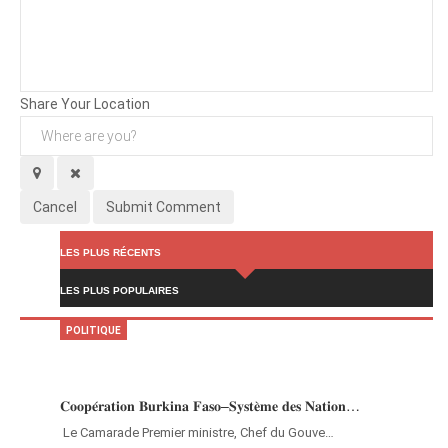
Background
Attachments (
0
/ 3)
Share Your Location
Cancel
Submit Comment
LES PLUS RÉCENTS
LES PLUS POPULAIRES
POLITIQUE
𝐂𝐨𝐨𝐩𝐞́𝐫𝐚𝐭𝐢𝐨𝐧 𝐁𝐮𝐫𝐤𝐢𝐧𝐚 𝐅𝐚𝐬𝐨–𝐒𝐲𝐬𝐭𝐞̀𝐦𝐞 𝐝𝐞𝐬 𝐍𝐚𝐭𝐢𝐨𝐧…
‎Le Camarade Premier ministre, Chef du Gouve…