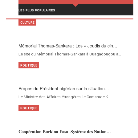
LES PLUS POPULAIRES
CULTURE
Mémorial Thomas-Sankara : Les « Jeudis du cin…
Le site du Mémorial Thomas-Sankara à Ouagadougou a…
POLITIQUE
Propos du Président nigérian sur la situation…
Le Ministre des Affaires étrangères, le Camarade K…
POLITIQUE
𝐂𝐨𝐨𝐩𝐞́𝐫𝐚𝐭𝐢𝐨𝐧 𝐁𝐮𝐫𝐤𝐢𝐧𝐚 𝐅𝐚𝐬𝐨–𝐒𝐲𝐬𝐭𝐞̀𝐦𝐞 𝐝𝐞𝐬 𝐍𝐚𝐭𝐢𝐨𝐧…