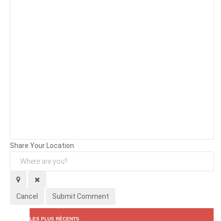
Background
Attachments (
0
/ 3)
Share Your Location
Cancel
Submit Comment
LES PLUS RÉCENTS