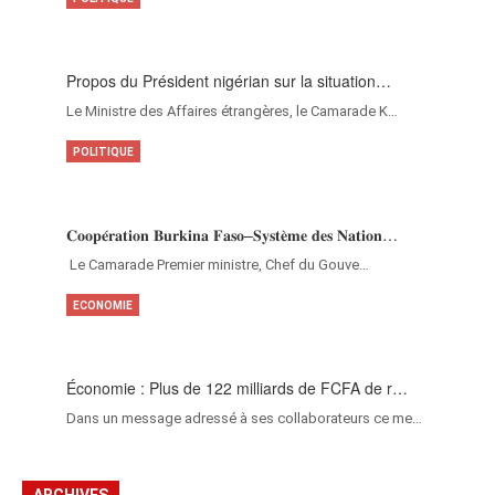
Propos du Président nigérian sur la situation…
Le Ministre des Affaires étrangères, le Camarade K…
POLITIQUE
𝐂𝐨𝐨𝐩𝐞́𝐫𝐚𝐭𝐢𝐨𝐧 𝐁𝐮𝐫𝐤𝐢𝐧𝐚 𝐅𝐚𝐬𝐨–𝐒𝐲𝐬𝐭𝐞̀𝐦𝐞 𝐝𝐞𝐬 𝐍𝐚𝐭𝐢𝐨𝐧…
‎Le Camarade Premier ministre, Chef du Gouve…
ECONOMIE
Économie : Plus de 122 milliards de FCFA de r…
Dans un message adressé à ses collaborateurs ce me…
ARCHIVES