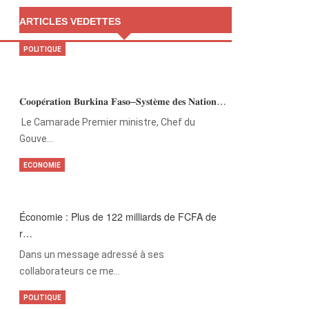
ARTICLES VEDETTES
POLITIQUE
𝐂𝐨𝐨𝐩𝐞́𝐫𝐚𝐭𝐢𝐨𝐧 𝐁𝐮𝐫𝐤𝐢𝐧𝐚 𝐅𝐚𝐬𝐨–𝐒𝐲𝐬𝐭𝐞̀𝐦𝐞 𝐝𝐞𝐬 𝐍𝐚𝐭𝐢𝐨𝐧…
‎Le Camarade Premier ministre, Chef du
Gouve…
ECONOMIE
Économie : Plus de 122 milliards de FCFA de
r…
Dans un message adressé à ses
collaborateurs ce me…
POLITIQUE