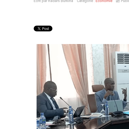
Écrit par
Radars Burkina
Catégorie :
Economie
Publ