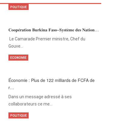
POLITIQUE
𝐂𝐨𝐨𝐩𝐞́𝐫𝐚𝐭𝐢𝐨𝐧 𝐁𝐮𝐫𝐤𝐢𝐧𝐚 𝐅𝐚𝐬𝐨–𝐒𝐲𝐬𝐭𝐞̀𝐦𝐞 𝐝𝐞𝐬 𝐍𝐚𝐭𝐢𝐨𝐧…
‎Le Camarade Premier ministre, Chef du
Gouve…
ECONOMIE
Économie : Plus de 122 milliards de FCFA de
r…
Dans un message adressé à ses
collaborateurs ce me…
POLITIQUE