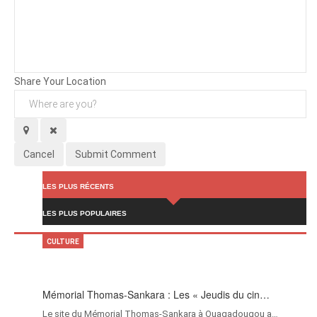
Background
Attachments (
0
/ 3)
Share Your Location
Cancel
Submit Comment
LES PLUS RÉCENTS
LES PLUS POPULAIRES
CULTURE
Mémorial Thomas-Sankara : Les « Jeudis du cin…
Le site du Mémorial Thomas-Sankara à Ouagadougou a…