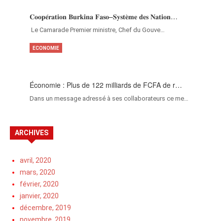
𝐂𝐨𝐨𝐩𝐞́𝐫𝐚𝐭𝐢𝐨𝐧 𝐁𝐮𝐫𝐤𝐢𝐧𝐚 𝐅𝐚𝐬𝐨–𝐒𝐲𝐬𝐭𝐞̀𝐦𝐞 𝐝𝐞𝐬 𝐍𝐚𝐭𝐢𝐨𝐧…
‎Le Camarade Premier ministre, Chef du Gouve…
ECONOMIE
Économie : Plus de 122 milliards de FCFA de r…
Dans un message adressé à ses collaborateurs ce me…
ARCHIVES
avril, 2020
mars, 2020
février, 2020
janvier, 2020
décembre, 2019
novembre, 2019