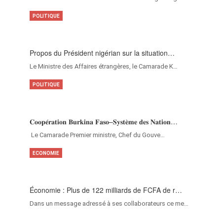
POLITIQUE
Propos du Président nigérian sur la situation…
Le Ministre des Affaires étrangères, le Camarade K…
POLITIQUE
𝐂𝐨𝐨𝐩𝐞́𝐫𝐚𝐭𝐢𝐨𝐧 𝐁𝐮𝐫𝐤𝐢𝐧𝐚 𝐅𝐚𝐬𝐨–𝐒𝐲𝐬𝐭𝐞̀𝐦𝐞 𝐝𝐞𝐬 𝐍𝐚𝐭𝐢𝐨𝐧…
‎Le Camarade Premier ministre, Chef du Gouve…
ECONOMIE
Économie : Plus de 122 milliards de FCFA de r…
Dans un message adressé à ses collaborateurs ce me…