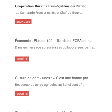
𝐂𝐨𝐨𝐩𝐞́𝐫𝐚𝐭𝐢𝐨𝐧 𝐁𝐮𝐫𝐤𝐢𝐧𝐚 𝐅𝐚𝐬𝐨–𝐒𝐲𝐬𝐭𝐞̀𝐦𝐞 𝐝𝐞𝐬 𝐍𝐚𝐭𝐢𝐨𝐧…
‎Le Camarade Premier ministre, Chef du Gouve…
ECONOMIE
Économie : Plus de 122 milliards de FCFA de r…
Dans un message adressé à ses collaborateurs ce me…
SOCIÉTÉ
Culture en demi-lunes : « C’est une bonne pra…
Beaucoup de terres agricoles au Sahel sont af…
SOCIÉTÉ