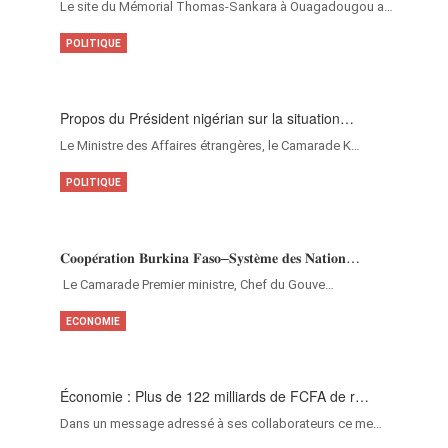
Le site du Mémorial Thomas-Sankara à Ouagadougou a…
POLITIQUE
Propos du Président nigérian sur la situation…
Le Ministre des Affaires étrangères, le Camarade K…
POLITIQUE
𝐂𝐨𝐨𝐩𝐞́𝐫𝐚𝐭𝐢𝐨𝐧 𝐁𝐮𝐫𝐤𝐢𝐧𝐚 𝐅𝐚𝐬𝐨–𝐒𝐲𝐬𝐭𝐞̀𝐦𝐞 𝐝𝐞𝐬 𝐍𝐚𝐭𝐢𝐨𝐧…
‎Le Camarade Premier ministre, Chef du Gouve…
ECONOMIE
Économie : Plus de 122 milliards de FCFA de r…
Dans un message adressé à ses collaborateurs ce me…