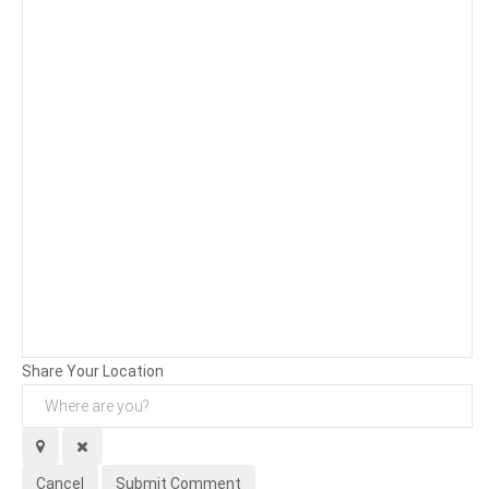
Background
Attachments (
0
/ 3)
Share Your Location
Cancel
Submit Comment