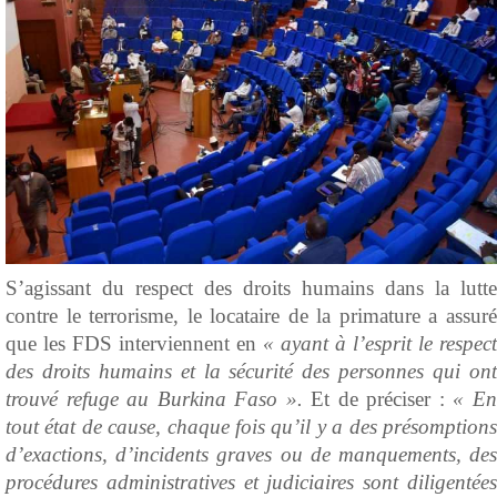
S’agissant du respect des droits humains dans la lutte
contre le terrorisme, le locataire de la primature a assuré
que les FDS interviennent en
« ayant à l’esprit le respect
des droits humains et la sécurité des personnes qui ont
trouvé refuge au Burkina Faso ».
Et de préciser :
« E
tout état de cause, chaque fois qu’il y a des présomptions
d’exactions, d’incidents graves ou de manquements, des
procédures administratives et judiciaires sont diligentées