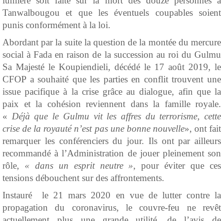
lumière soit faite sur la mort des douze personnes à
Tanwalbougou et que les éventuels coupables soient
punis conformément à la loi.
Abordant par la suite la question de la montée du mercure
social à Fada en raison de la succession au roi du Gulmu
Sa Majesté le Koupiendieli, décédé le 17 août 2019, le
CFOP a souhaité que les parties en conflit trouvent une
issue pacifique à la crise grâce au dialogue, afin que la
paix et la cohésion reviennent dans la famille royale.
«
Déjà que le Gulmu vit les affres du terrorisme, cett
crise de la royauté n’est pas une bonne nouvelle
», ont fai
remarquer les conférenciers du jour. Ils ont par ailleurs
recommandé à l’Administration de jouer pleinement son
rôle,
« dans un esprit neutre »
, pour éviter que ce
tensions débouchent sur des affrontements.
Instauré le 21 mars 2020 en vue de lutter contre la
propagation du coronavirus, le couvre-feu ne revêt
actuellement plus une grande utilité, de l’avis de