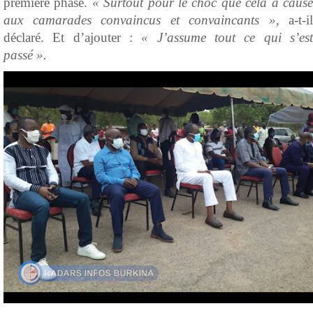
première phase.
« Surtout pour le choc que cela a caus
aux camarades convaincus et convaincants »,
a-t-il
déclaré. Et d’ajouter :
« J’assume tout ce qui s’es
passé ».