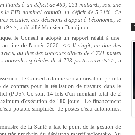
milliards à un déficit de 469, 231 milliards, soit une
 le PIB nominal connaît un déficit de 5,31%. Ce
res sociales, aux décisions d'appui à l'économie, le
ID-19>>,
a détaillé Monsieur Dandjinou.
ique, le Conseil a adopté un rapport relatif à une
 au titre de l'année 2020.
<< Il s'agit, au titre des
uverts, au titre des concours directs de 4 721 postes
es nouvelles spéciales de 4 723 postes ouverts>>,
a
nissement, le Conseil a donné son autorisation pour la
 de contrats pour la réalisation de travaux dans le
el (PUS). Ce sont 14 lots d'un montant total de 2
ximum d'exécution de 180 jours. Le financement
n d'eau potable simplifiée, de postes d'eau autonomes,
nistre de la Santé a fait le point de la gestion de
ment très prochain du dépistage massif volontaire. Au