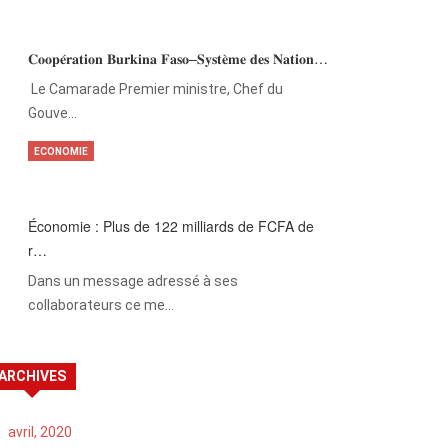
𝐂𝐨𝐨𝐩𝐞́𝐫𝐚𝐭𝐢𝐨𝐧 𝐁𝐮𝐫𝐤𝐢𝐧𝐚 𝐅𝐚𝐬𝐨–𝐒𝐲𝐬𝐭𝐞̀𝐦𝐞 𝐝𝐞𝐬 𝐍𝐚𝐭𝐢𝐨𝐧…
‎Le Camarade Premier ministre, Chef du
Gouve…
ECONOMIE
Économie : Plus de 122 milliards de FCFA de
r…
Dans un message adressé à ses
collaborateurs ce me…
ARCHIVES
avril, 2020