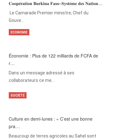
𝐂𝐨𝐨𝐩𝐞́𝐫𝐚𝐭𝐢𝐨𝐧 𝐁𝐮𝐫𝐤𝐢𝐧𝐚 𝐅𝐚𝐬𝐨–𝐒𝐲𝐬𝐭𝐞̀𝐦𝐞 𝐝𝐞𝐬 𝐍𝐚𝐭𝐢𝐨𝐧…
‎Le Camarade Premier ministre, Chef du
Gouve…
ECONOMIE
Économie : Plus de 122 milliards de FCFA de
r…
Dans un message adressé à ses
collaborateurs ce me…
SOCIÉTÉ
Culture en demi-lunes : « C’est une bonne
pra…
Beaucoup de terres agricoles au Sahel sont