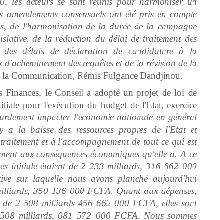
20, les acteurs se sont réunis pour harmoniser un
es amendements consensuels ont été pris en compte
tres, de l'harmonisation de la durée de la campagne
égislative, de la réduction du délai de traitement des
 des délais de déclaration de candidature à la
ux d'acheminement des requêtes et de la révision de la
de la Communication, Rémis Fulgance Dandjinou.
s Finances, le Conseil a adopté un projet de loi de
initiale pour l'exécution du budget de l'Etat, exercice
rdement impacter l'économie nationale en général
 y a la baisse des ressources propres de l'Etat et
u traitement et à l'accompagnement de tout ce qui est
ement aux conséquences économiques qu'elle a. A ce
ances initiale étaient de 2 233 milliards, 316 662 000
ative sur laquelle nous avons planché aujourd'hui
 milliards, 350 136 000 FCFA. Quant aux dépenses,
ent de 2 508 milliards 456 662 000 FCFA, elles sont
e 2 508 milliards, 081 572 000 FCFA. Nous sommes