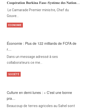
𝐂𝐨𝐨𝐩𝐞́𝐫𝐚𝐭𝐢𝐨𝐧 𝐁𝐮𝐫𝐤𝐢𝐧𝐚 𝐅𝐚𝐬𝐨–𝐒𝐲𝐬𝐭𝐞̀𝐦𝐞 𝐝𝐞𝐬 𝐍𝐚𝐭𝐢𝐨𝐧…
‎Le Camarade Premier ministre, Chef du
Gouve…
ECONOMIE
Économie : Plus de 122 milliards de FCFA de
r…
Dans un message adressé à ses
collaborateurs ce me…
SOCIÉTÉ
Culture en demi-lunes : « C’est une bonne
pra…
Beaucoup de terres agricoles au Sahel sont