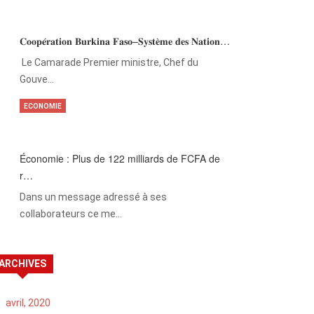
𝐂𝐨𝐨𝐩𝐞́𝐫𝐚𝐭𝐢𝐨𝐧 𝐁𝐮𝐫𝐤𝐢𝐧𝐚 𝐅𝐚𝐬𝐨–𝐒𝐲𝐬𝐭𝐞̀𝐦𝐞 𝐝𝐞𝐬 𝐍𝐚𝐭𝐢𝐨𝐧…
‎Le Camarade Premier ministre, Chef du
Gouve…
ECONOMIE
Économie : Plus de 122 milliards de FCFA de
r…
Dans un message adressé à ses
collaborateurs ce me…
ARCHIVES
avril, 2020