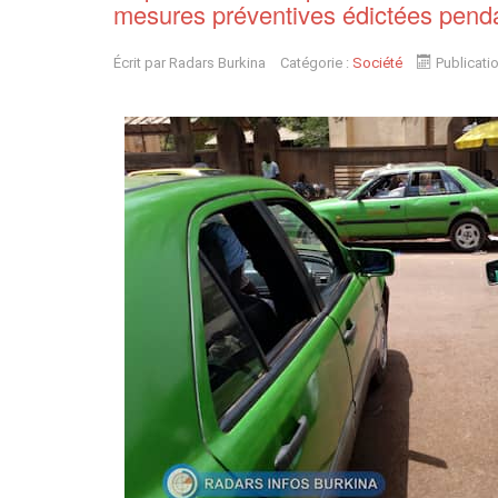
mesures préventives édictées pendan
Écrit par
Radars Burkina
Catégorie :
Société
Publicati