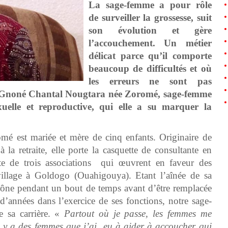
La sage-femme a pour rôle
de surveiller la grossesse, suit
son évolution et gère
l’accouchement. Un métier
délicat parce qu’il comporte
beaucoup de difficultés et où
les erreurs ne sont pas
e Gnoné Chantal Nougtara née Zoromé, sage-femme
exuelle et reproductive, qui elle a su marquer la
 est mariée et mère de cinq enfants. Originaire de
a retraite, elle porte la casquette de consultante en
nte de trois associations qui œuvrent en faveur des
illage à Goldogo (Ouahigouya). Etant l’aînée de sa
 trône pendant un bout de temps avant d’être remplacée
’années dans l’exercice de ses fonctions, notre sage-
de sa carrière. «
Partout où je passe, les femmes me
 Il y a des femmes que j’ai eu à aider à accoucher qui