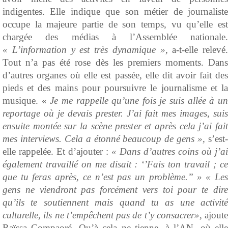
indigentes. Elle indique que son métier de journaliste
occupe la majeure partie de son temps, vu qu’elle est
chargée des médias à l’Assemblée nationale.
« L’information y est très dynamique »,
a-t-elle relevé.
Tout n’a pas été rose dès les premiers moments. Dans
d’autres organes où elle est passée, elle dit avoir fait des
pieds et des mains pour poursuivre le journalisme et la
musique. «
Je me rappelle qu’une fois je suis allée à u
reportage où je devais prester. J’ai fait mes images, suis
ensuite montée sur la scène prester et après cela j’ai fait
mes interviews. Cela a étonné beaucoup de gens »,
s’est-
elle rappelée. Et d’ajouter :
« Dans d’autres coins où j’ai
également travaillé on me disait : ‘’Fais ton travail ; ce
que tu feras après, ce n’est pas un problème.’’ » « Les
gens ne viendront pas forcément vers toi pour te dire
qu’ils te soutiennent mais quand tu as une activité
culturelle, ils ne t’empêchent pas de t’y consacrer»
, ajoute
Raïssa Compaoré. Qu’à cela ne tienne, à l’AN, où elle