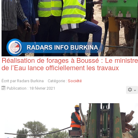
Réalisation de forages à Boussé : Le ministre
de l’Eau lance officiellement les travaux
Écrit par
Radars Burkina
Catégorie :
Société
Publication : 18 février 2021