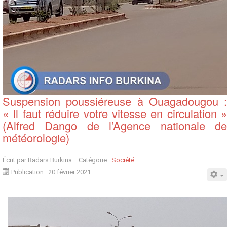
Suspension poussiéreuse à Ouagadougou :
« Il faut réduire votre vitesse en circulation »
(Alfred Dango de l’Agence nationale de
météorologie)
Écrit par
Radars Burkina
Catégorie :
Société
Publication : 20 février 2021