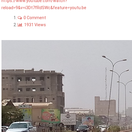
https://www.youtube.com/watch?
reload=9&v=i3Dt7fRdSWc&feature=youtu.be
0 Comment
1931 Views