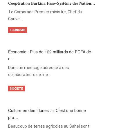
𝐂𝐨𝐨𝐩𝐞́𝐫𝐚𝐭𝐢𝐨𝐧 𝐁𝐮𝐫𝐤𝐢𝐧𝐚 𝐅𝐚𝐬𝐨–𝐒𝐲𝐬𝐭𝐞̀𝐦𝐞 𝐝𝐞𝐬 𝐍𝐚𝐭𝐢𝐨𝐧…
‎Le Camarade Premier ministre, Chef du
Gouve…
ECONOMIE
Économie : Plus de 122 milliards de FCFA de
r…
Dans un message adressé à ses
collaborateurs ce me…
SOCIÉTÉ
Culture en demi-lunes : « C’est une bonne
pra…
Beaucoup de terres agricoles au Sahel sont