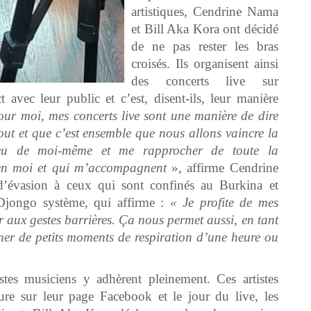
artistiques, Cendrine Nama
et Bill Aka Kora ont décidé
de ne pas rester les bras
croisés. Ils organisent ainsi
des concerts live sur
avec leur public et c’est, disent-ils, leur manière
our moi, mes concerts live sont une manière de dire
ut et que c’est ensemble que nous allons vaincre la
peu de moi-même et me rapprocher de toute la
 en moi et qui m’accompagnent
», affirme Cendrine
évasion à ceux qui sont confinés au Burkina et
u Djongo système, qui affirme :
« Je profite de mes
r aux gestes barrières. Ça nous permet aussi, en tant
er de petits moments de respiration d’une heure ou
istes musiciens y adhèrent pleinement. Ces artistes
ure sur leur page Facebook et le jour du live, les