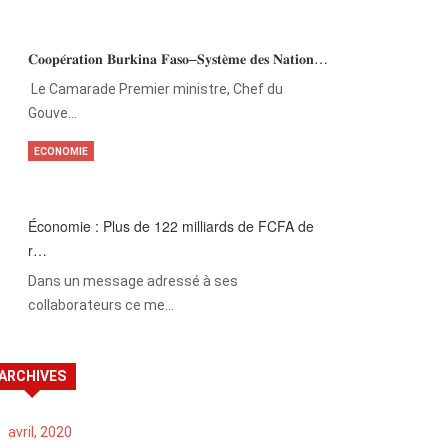
𝐂𝐨𝐨𝐩𝐞́𝐫𝐚𝐭𝐢𝐨𝐧 𝐁𝐮𝐫𝐤𝐢𝐧𝐚 𝐅𝐚𝐬𝐨–𝐒𝐲𝐬𝐭𝐞̀𝐦𝐞 𝐝𝐞𝐬 𝐍𝐚𝐭𝐢𝐨𝐧…
‎Le Camarade Premier ministre, Chef du
Gouve…
ECONOMIE
Économie : Plus de 122 milliards de FCFA de
r…
Dans un message adressé à ses
collaborateurs ce me…
ARCHIVES
avril, 2020