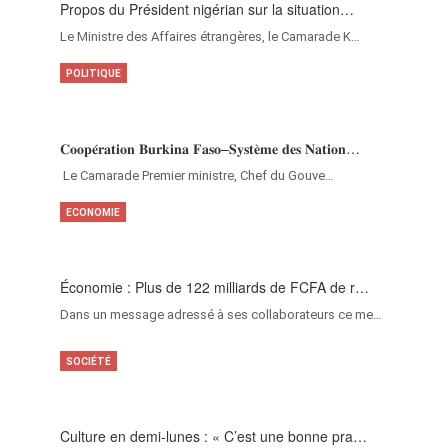
Propos du Président nigérian sur la situation…
Le Ministre des Affaires étrangères, le Camarade K…
POLITIQUE
𝐂𝐨𝐨𝐩𝐞́𝐫𝐚𝐭𝐢𝐨𝐧 𝐁𝐮𝐫𝐤𝐢𝐧𝐚 𝐅𝐚𝐬𝐨–𝐒𝐲𝐬𝐭𝐞̀𝐦𝐞 𝐝𝐞𝐬 𝐍𝐚𝐭𝐢𝐨𝐧…
‎Le Camarade Premier ministre, Chef du Gouve…
ECONOMIE
Économie : Plus de 122 milliards de FCFA de r…
Dans un message adressé à ses collaborateurs ce me…
SOCIÉTÉ
Culture en demi-lunes : « C’est une bonne pra…