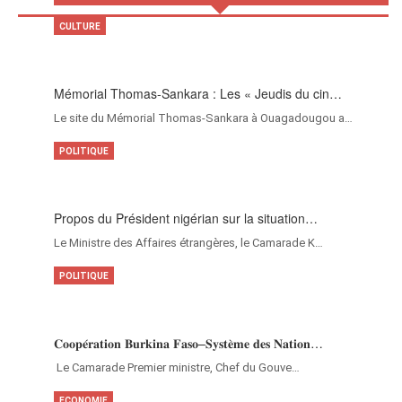
CULTURE
Mémorial Thomas-Sankara : Les « Jeudis du cin…
Le site du Mémorial Thomas-Sankara à Ouagadougou a…
POLITIQUE
Propos du Président nigérian sur la situation…
Le Ministre des Affaires étrangères, le Camarade K…
POLITIQUE
𝐂𝐨𝐨𝐩𝐞́𝐫𝐚𝐭𝐢𝐨𝐧 𝐁𝐮𝐫𝐤𝐢𝐧𝐚 𝐅𝐚𝐬𝐨–𝐒𝐲𝐬𝐭𝐞̀𝐦𝐞 𝐝𝐞𝐬 𝐍𝐚𝐭𝐢𝐨𝐧…
‎Le Camarade Premier ministre, Chef du Gouve…
ECONOMIE