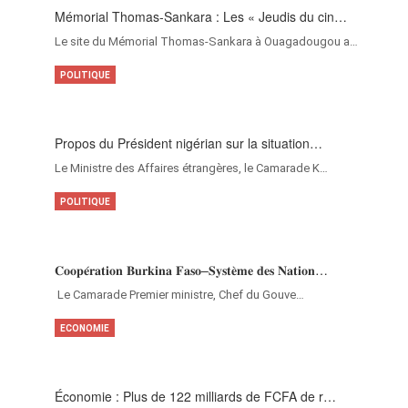
Mémorial Thomas-Sankara : Les « Jeudis du cin…
Le site du Mémorial Thomas-Sankara à Ouagadougou a…
POLITIQUE
Propos du Président nigérian sur la situation…
Le Ministre des Affaires étrangères, le Camarade K…
POLITIQUE
𝐂𝐨𝐨𝐩𝐞́𝐫𝐚𝐭𝐢𝐨𝐧 𝐁𝐮𝐫𝐤𝐢𝐧𝐚 𝐅𝐚𝐬𝐨–𝐒𝐲𝐬𝐭𝐞̀𝐦𝐞 𝐝𝐞𝐬 𝐍𝐚𝐭𝐢𝐨𝐧…
‎Le Camarade Premier ministre, Chef du Gouve…
ECONOMIE
Économie : Plus de 122 milliards de FCFA de r…