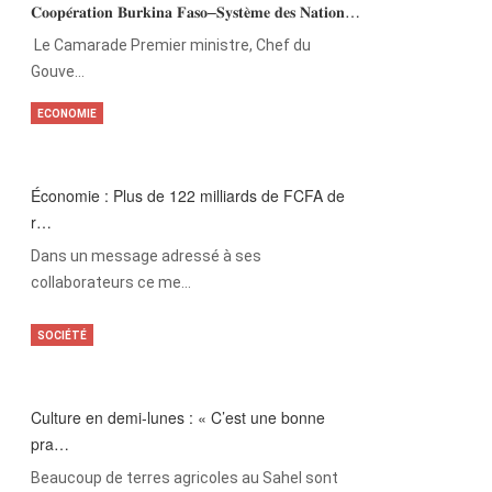
𝐂𝐨𝐨𝐩𝐞́𝐫𝐚𝐭𝐢𝐨𝐧 𝐁𝐮𝐫𝐤𝐢𝐧𝐚 𝐅𝐚𝐬𝐨–𝐒𝐲𝐬𝐭𝐞̀𝐦𝐞 𝐝𝐞𝐬 𝐍𝐚𝐭𝐢𝐨𝐧…
‎Le Camarade Premier ministre, Chef du
Gouve…
ECONOMIE
Économie : Plus de 122 milliards de FCFA de
r…
Dans un message adressé à ses
collaborateurs ce me…
SOCIÉTÉ
Culture en demi-lunes : « C’est une bonne
pra…
Beaucoup de terres agricoles au Sahel sont