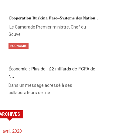
𝐂𝐨𝐨𝐩𝐞́𝐫𝐚𝐭𝐢𝐨𝐧 𝐁𝐮𝐫𝐤𝐢𝐧𝐚 𝐅𝐚𝐬𝐨–𝐒𝐲𝐬𝐭𝐞̀𝐦𝐞 𝐝𝐞𝐬 𝐍𝐚𝐭𝐢𝐨𝐧…
‎Le Camarade Premier ministre, Chef du
Gouve…
ECONOMIE
Économie : Plus de 122 milliards de FCFA de
r…
Dans un message adressé à ses
collaborateurs ce me…
ARCHIVES
avril, 2020