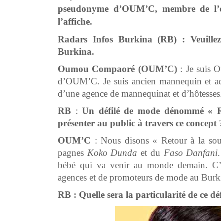
pseudonyme d’OUM’C, membre de l’orga
l’affiche.
Radars Infos Burkina (RB) : Veuillez
Burkina.
Oumou Compaoré (OUM’C)
: Je suis
d’OUM’C. Je suis ancien mannequin et act
d’une agence de mannequinat et d’hôtesses
RB
:
Un défilé de mode dénommé « Re
présenter au public à travers ce concept 
OUM’C
: Nous disons « Retour à la sour
pagnes
Koko Dunda
et du
Faso Danfani
bébé qui va venir au monde demain. C’es
agences et de promoteurs de mode au Burk
RB :
Quelle sera la particularité de ce déf