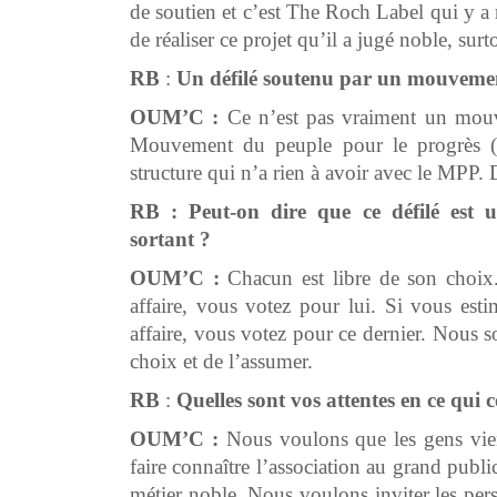
de soutien et c’est The Roch Label qui y 
de réaliser ce projet qu’il a jugé noble, sur
RB
:
Un défilé soutenu par un mouvement
OUM’C :
Ce n’est pas vraiment un mouve
Mouvement du peuple pour le progrès (
structure qui n’a rien à avoir avec le MPP
RB :
Peut-on dire que ce défilé est
sortant ?
OUM’C :
Chacun est libre de son choix
affaire, vous votez pour lui. Si vous esti
affaire, vous votez pour ce dernier. Nous 
choix et de l’assumer.
RB
:
Quelles sont vos attentes en ce qui 
OUM’C :
Nous voulons que les gens vienn
faire connaître l’association au grand publ
métier noble. Nous voulons inviter les per