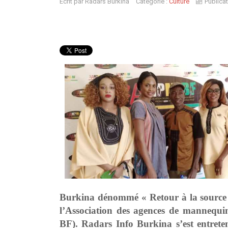
Écrit par
Radars Burkina
Catégorie :
Culture
Publica
Burkina dénommé « Retour à la source »
l’Association des agences de manneq
BF). Radars Info Burkina s’est entre