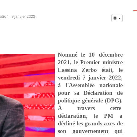
te
ation : 9 janvier 2022
Nomm
é
le 10 décembre
2021, le Premier ministre
Lassina Zerbo était,
le
vendredi 7 janvier 2022,
à
l'Assemblée nationale
pour sa Déclaration de
politique g
énérale (DPG)
.
À
travers cette
déclaration, le PM a
décliné les grands axes de
son gouvernement qui