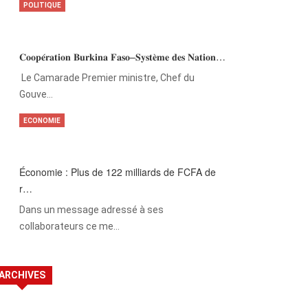
POLITIQUE
𝐂𝐨𝐨𝐩𝐞́𝐫𝐚𝐭𝐢𝐨𝐧 𝐁𝐮𝐫𝐤𝐢𝐧𝐚 𝐅𝐚𝐬𝐨–𝐒𝐲𝐬𝐭𝐞̀𝐦𝐞 𝐝𝐞𝐬 𝐍𝐚𝐭𝐢𝐨𝐧…
‎Le Camarade Premier ministre, Chef du
Gouve…
ECONOMIE
Économie : Plus de 122 milliards de FCFA de
r…
Dans un message adressé à ses
collaborateurs ce me…
ARCHIVES