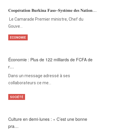
𝐂𝐨𝐨𝐩𝐞́𝐫𝐚𝐭𝐢𝐨𝐧 𝐁𝐮𝐫𝐤𝐢𝐧𝐚 𝐅𝐚𝐬𝐨–𝐒𝐲𝐬𝐭𝐞̀𝐦𝐞 𝐝𝐞𝐬 𝐍𝐚𝐭𝐢𝐨𝐧…
‎Le Camarade Premier ministre, Chef du
Gouve…
ECONOMIE
Économie : Plus de 122 milliards de FCFA de
r…
Dans un message adressé à ses
collaborateurs ce me…
SOCIÉTÉ
Culture en demi-lunes : « C’est une bonne
pra…