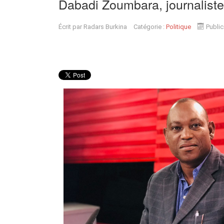
Dabadi Zoumbara, journalis
Écrit par
Radars Burkina
Catégorie :
Politique
Public