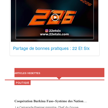
Partage de bonnes pratiques : 22 Et Six
ARTICLES VEDETTES
POLITIQUE
𝐂𝐨𝐨𝐩𝐞́𝐫𝐚𝐭𝐢𝐨𝐧 𝐁𝐮𝐫𝐤𝐢𝐧𝐚 𝐅𝐚𝐬𝐨–𝐒𝐲𝐬𝐭𝐞̀𝐦𝐞 𝐝𝐞𝐬 𝐍𝐚𝐭𝐢𝐨𝐧…
‎Le Camarade Premier ministre, Chef du Gouve…