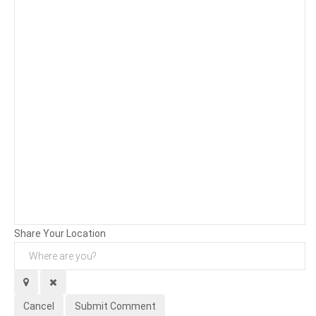
Background
Attachments (
0
/ 3)
Share Your Location
Cancel
Submit Comment