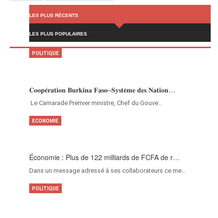
LES PLUS RÉCENTS
LES PLUS POPULAIRES
POLITIQUE
𝐂𝐨𝐨𝐩𝐞́𝐫𝐚𝐭𝐢𝐨𝐧 𝐁𝐮𝐫𝐤𝐢𝐧𝐚 𝐅𝐚𝐬𝐨–𝐒𝐲𝐬𝐭𝐞̀𝐦𝐞 𝐝𝐞𝐬 𝐍𝐚𝐭𝐢𝐨𝐧…
‎Le Camarade Premier ministre, Chef du Gouve…
ECONOMIE
Économie : Plus de 122 milliards de FCFA de r…
Dans un message adressé à ses collaborateurs ce me…
POLITIQUE