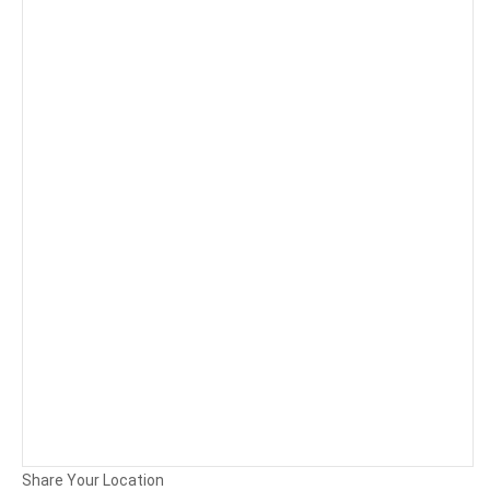
Background
Attachments (
0
/ 3)
Share Your Location