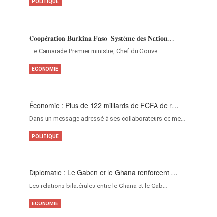
POLITIQUE
𝐂𝐨𝐨𝐩𝐞́𝐫𝐚𝐭𝐢𝐨𝐧 𝐁𝐮𝐫𝐤𝐢𝐧𝐚 𝐅𝐚𝐬𝐨–𝐒𝐲𝐬𝐭𝐞̀𝐦𝐞 𝐝𝐞𝐬 𝐍𝐚𝐭𝐢𝐨𝐧…
‎Le Camarade Premier ministre, Chef du Gouve…
ECONOMIE
Économie : Plus de 122 milliards de FCFA de r…
Dans un message adressé à ses collaborateurs ce me…
POLITIQUE
Diplomatie : Le Gabon et le Ghana renforcent …
Les relations bilatérales entre le Ghana et le Gab…
ECONOMIE