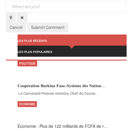
Cancel
Submit Comment
LES PLUS RÉCENTS
LES PLUS POPULAIRES
POLITIQUE
𝐂𝐨𝐨𝐩𝐞́𝐫𝐚𝐭𝐢𝐨𝐧 𝐁𝐮𝐫𝐤𝐢𝐧𝐚 𝐅𝐚𝐬𝐨–𝐒𝐲𝐬𝐭𝐞̀𝐦𝐞 𝐝𝐞𝐬 𝐍𝐚𝐭𝐢𝐨𝐧…
‎Le Camarade Premier ministre, Chef du Gouve…
ECONOMIE
Économie : Plus de 122 milliards de FCFA de r…