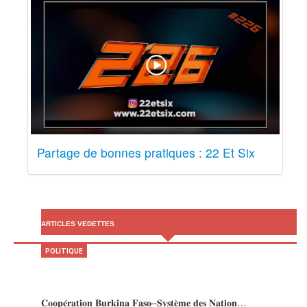
Partage de bonnes pratiques : 22 Et Six
ARTICLES VEDETTES
POLITIQUE
𝐂𝐨𝐨𝐩𝐞́𝐫𝐚𝐭𝐢𝐨𝐧 𝐁𝐮𝐫𝐤𝐢𝐧𝐚 𝐅𝐚𝐬𝐨–𝐒𝐲𝐬𝐭𝐞̀𝐦𝐞 𝐝𝐞𝐬 𝐍𝐚𝐭𝐢𝐨𝐧…