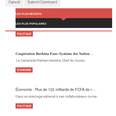
Cancel
Submit Comment
LES PLUS RÉCENTS
LES PLUS POPULAIRES
POLITIQUE
𝐂𝐨𝐨𝐩𝐞́𝐫𝐚𝐭𝐢𝐨𝐧 𝐁𝐮𝐫𝐤𝐢𝐧𝐚 𝐅𝐚𝐬𝐨–𝐒𝐲𝐬𝐭𝐞̀𝐦𝐞 𝐝𝐞𝐬 𝐍𝐚𝐭𝐢𝐨𝐧…
‎Le Camarade Premier ministre, Chef du Gouve…
ECONOMIE
Économie : Plus de 122 milliards de FCFA de r…
Dans un message adressé à ses collaborateurs ce me…
POLITIQUE