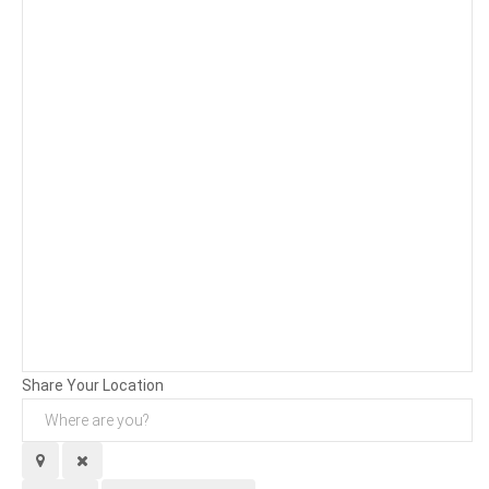
Background
Attachments (
0
/ 3)
Share Your Location