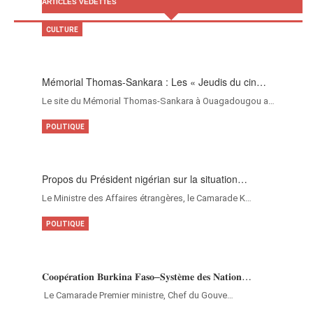
ARTICLES VEDETTES
CULTURE
Mémorial Thomas-Sankara : Les « Jeudis du cin…
Le site du Mémorial Thomas-Sankara à Ouagadougou a…
POLITIQUE
Propos du Président nigérian sur la situation…
Le Ministre des Affaires étrangères, le Camarade K…
POLITIQUE
𝐂𝐨𝐨𝐩𝐞́𝐫𝐚𝐭𝐢𝐨𝐧 𝐁𝐮𝐫𝐤𝐢𝐧𝐚 𝐅𝐚𝐬𝐨–𝐒𝐲𝐬𝐭𝐞̀𝐦𝐞 𝐝𝐞𝐬 𝐍𝐚𝐭𝐢𝐨𝐧…
‎Le Camarade Premier ministre, Chef du Gouve…