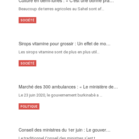
Culture en demi-lunes : « C’est une bonne pra…
Beaucoup de terres agricoles au Sahel sont af…
SOCIÉTÉ
Sirops vitamine pour grossir : Un effet de mo…
Les sirops vitamine sont de plus en plus util…
SOCIÉTÉ
Marché des 300 ambulances : « Le ministère de…
Le 23 juin 2020, le gouvernement burkinabè a …
POLITIQUE
Conseil des ministres du 1er juin : Le gouver…
Le traditionnel Conseil des ministres s’est t…