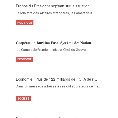
Propos du Président nigérian sur la situation…
Le Ministre des Affaires étrangères, le Camarade K…
POLITIQUE
𝐂𝐨𝐨𝐩𝐞́𝐫𝐚𝐭𝐢𝐨𝐧 𝐁𝐮𝐫𝐤𝐢𝐧𝐚 𝐅𝐚𝐬𝐨–𝐒𝐲𝐬𝐭𝐞̀𝐦𝐞 𝐝𝐞𝐬 𝐍𝐚𝐭𝐢𝐨𝐧…
‎Le Camarade Premier ministre, Chef du Gouve…
ECONOMIE
Économie : Plus de 122 milliards de FCFA de r…
Dans un message adressé à ses collaborateurs ce me…
SOCIÉTÉ