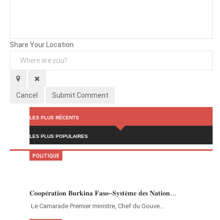
Background
Attachments (
0
/ 3)
Share Your Location
Cancel
Submit Comment
LES PLUS RÉCENTS
LES PLUS POPULAIRES
POLITIQUE
𝐂𝐨𝐨𝐩𝐞́𝐫𝐚𝐭𝐢𝐨𝐧 𝐁𝐮𝐫𝐤𝐢𝐧𝐚 𝐅𝐚𝐬𝐨–𝐒𝐲𝐬𝐭𝐞̀𝐦𝐞 𝐝𝐞𝐬 𝐍𝐚𝐭𝐢𝐨𝐧…
‎Le Camarade Premier ministre, Chef du Gouve…