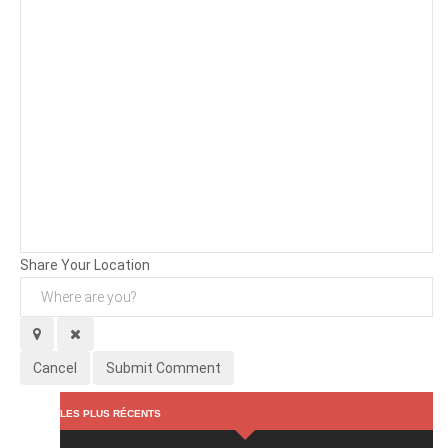
Background
Attachments (
0
/ 3)
Share Your Location
Cancel
Submit Comment
LES PLUS RÉCENTS