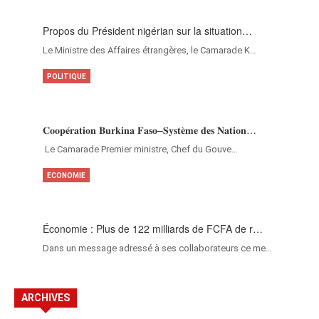
Propos du Président nigérian sur la situation…
Le Ministre des Affaires étrangères, le Camarade K…
POLITIQUE
𝐂𝐨𝐨𝐩𝐞́𝐫𝐚𝐭𝐢𝐨𝐧 𝐁𝐮𝐫𝐤𝐢𝐧𝐚 𝐅𝐚𝐬𝐨–𝐒𝐲𝐬𝐭𝐞̀𝐦𝐞 𝐝𝐞𝐬 𝐍𝐚𝐭𝐢𝐨𝐧…
‎Le Camarade Premier ministre, Chef du Gouve…
ECONOMIE
Économie : Plus de 122 milliards de FCFA de r…
Dans un message adressé à ses collaborateurs ce me…
ARCHIVES