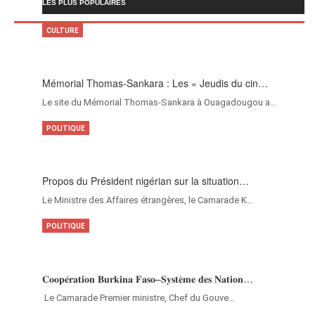
LES PLUS POPULAIRES
CULTURE
Mémorial Thomas-Sankara : Les « Jeudis du cin…
Le site du Mémorial Thomas-Sankara à Ouagadougou a…
POLITIQUE
Propos du Président nigérian sur la situation…
Le Ministre des Affaires étrangères, le Camarade K…
POLITIQUE
𝐂𝐨𝐨𝐩𝐞́𝐫𝐚𝐭𝐢𝐨𝐧 𝐁𝐮𝐫𝐤𝐢𝐧𝐚 𝐅𝐚𝐬𝐨–𝐒𝐲𝐬𝐭𝐞̀𝐦𝐞 𝐝𝐞𝐬 𝐍𝐚𝐭𝐢𝐨𝐧…
‎Le Camarade Premier ministre, Chef du Gouve…