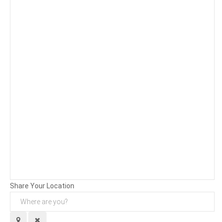
Background
Attachments (
0
/ 3)
Share Your Location