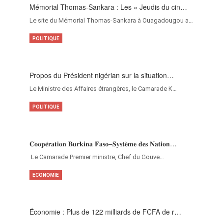
Mémorial Thomas-Sankara : Les « Jeudis du cin…
Le site du Mémorial Thomas-Sankara à Ouagadougou a…
POLITIQUE
Propos du Président nigérian sur la situation…
Le Ministre des Affaires étrangères, le Camarade K…
POLITIQUE
𝐂𝐨𝐨𝐩𝐞́𝐫𝐚𝐭𝐢𝐨𝐧 𝐁𝐮𝐫𝐤𝐢𝐧𝐚 𝐅𝐚𝐬𝐨–𝐒𝐲𝐬𝐭𝐞̀𝐦𝐞 𝐝𝐞𝐬 𝐍𝐚𝐭𝐢𝐨𝐧…
‎Le Camarade Premier ministre, Chef du Gouve…
ECONOMIE
Économie : Plus de 122 milliards de FCFA de r…