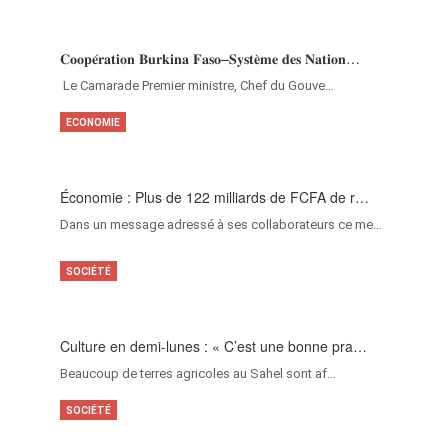
𝐂𝐨𝐨𝐩𝐞́𝐫𝐚𝐭𝐢𝐨𝐧 𝐁𝐮𝐫𝐤𝐢𝐧𝐚 𝐅𝐚𝐬𝐨–𝐒𝐲𝐬𝐭𝐞̀𝐦𝐞 𝐝𝐞𝐬 𝐍𝐚𝐭𝐢𝐨𝐧…
‎Le Camarade Premier ministre, Chef du Gouve…
ECONOMIE
Économie : Plus de 122 milliards de FCFA de r…
Dans un message adressé à ses collaborateurs ce me…
SOCIÉTÉ
Culture en demi-lunes : « C’est une bonne pra…
Beaucoup de terres agricoles au Sahel sont af…
SOCIÉTÉ