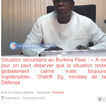
Situation sécuritaire au Burkina Faso : « A ce
jour, on peut observer que la situation reste
globalement calme mais toujours
imprévisible», Chériff Sy, ministre de la
Défense
Écrit par
Radars Burkina
Catégorie :
Politique
Publication : 23 octobre 2020