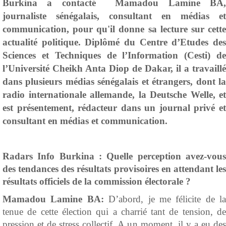
Burkina a contact
é
Mamadou Lamine BA
journaliste sénégalais, consultant en médias et
communication
, pour qu'il donne sa lecture sur cette
actualit
é
politique.
D
iplômé du Centre d’Etudes de
Sciences et Techniques de l’Information (Cesti) de
l’Université Cheikh Anta Diop de Dakar
, il a
travaillé
dans plusieurs médias sénégalais et étrangers, dont la
radio internationale allemande, la Deutsche Welle
, et
est p
résentement, rédacteur dans un journal privé e
consultant en médias et communication.
Radars Info Burkina :
Quelle perception avez-vou
des tendances des résultats provisoires en attendant les
résultats officiels de la commission électorale ?
Mamadou Lamine BA:
D’abord, je me félicite de la
tenue de cette élection qui a charrié tant de tension, de
pression et de stress collectif. A un moment, il y a eu des