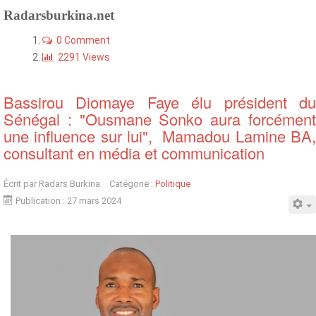
Radarsburkina.net
0 Comment
2291 Views
Bassirou Diomaye Faye élu président du
Sénégal : "Ousmane Sonko aura forcément
une influence sur lui", Mamadou Lamine BA,
consultant en média et communication
Écrit par
Radars Burkina
Catégorie :
Politique
Publication : 27 mars 2024