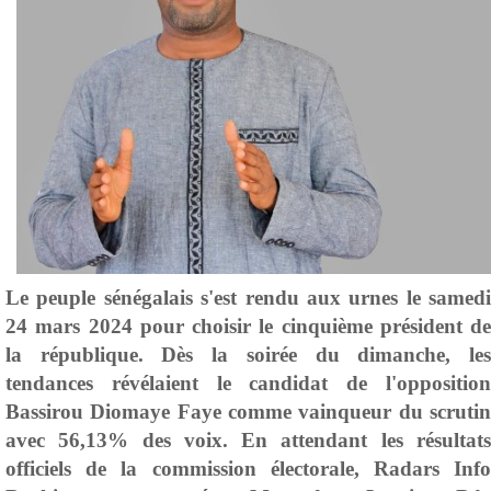
Le peuple s
é
n
é
galais s'est rendu aux urnes le samedi
24 mars 2024 pour choisir le cinqui
è
me pr
é
sident de
la r
é
publique. D
è
s la soir
é
e du dimanche, le
tendances r
é
v
é
laient le candidat de l'oppositio
Bassirou Diomaye Faye comme vainqueur du scrutin
avec 56,13% des voix. En attendant les r
é
sultats
officiels de la commission
é
lectorale, Radars Inf