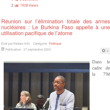
1928 Views
Réunion sur l’élimination totale des armes
nucléaires : Le Burkina Faso appelle à une
utilisation pacifique de l’atome
Écrit par
Radars Info
Catégorie :
Politique
Publication : 27 septembre 2024
Dans le
cadre de
la 79è